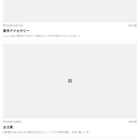
2015年11月11日
未分類
新作アクセサリー
こんにちは(^^)新作アクセサリー追加しました(^^) 今回はイヤリングです！…
2015年11月8日
未分類
お土産
お客様からみんなにお土産を頂きました！！ アトピー体質な僕は、本当に嬉しい 天…