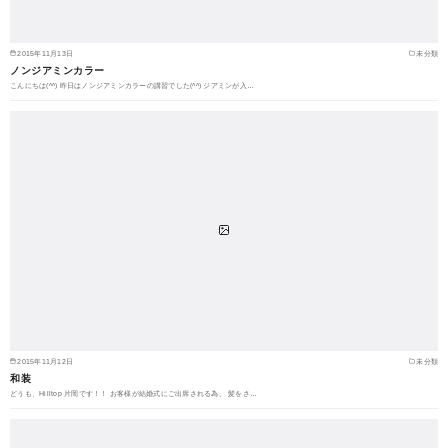
2015年11月13日
未分類
ノンジアミンカラー
こんにちは(^^) 昨日はノンジアミンカラーの講習でした(^^) ジアミンが入…
2015年11月12日
未分類
和装
どうも、Hilltop 片岡です！！ お客様が結婚式にご出席される為、 髪をさ…