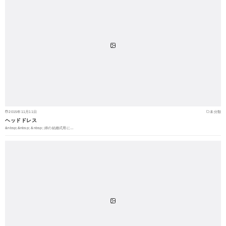
2015年11月11日
未分類
ヘッドドレス
&nbsp;&nbsp; &nbsp; 姉の結婚式用に…