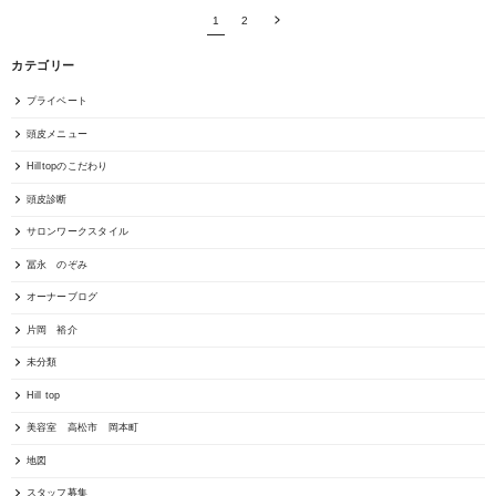
1
2
カテゴリー
プライベート
頭皮メニュー
Hilltopのこだわり
頭皮診断
サロンワークスタイル
冨永 のぞみ
オーナーブログ
片岡 裕介
未分類
Hill top
美容室 高松市 岡本町
地図
スタッフ募集