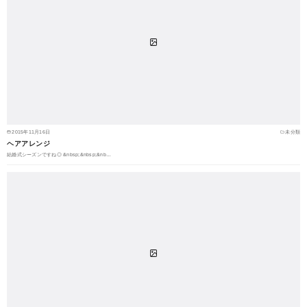
2015年11月16日
未分類
ヘアアレンジ
結婚式シーズンですね◎ &nbsp;&nbsp;&nb…