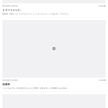
2015年11月20日
未分類
トリートメント♪
営業後、友達に オージュアのトリートメントをしました✨ とりあえずパーマとカラ…
2015年11月18日
未分類
法泉寺
こんにちは(^^)もう秋が過ぎ冬になるこの季節、紅葉を見たく大野原町にある法泉…