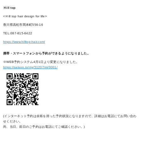
Ｈill top
<Ｈill top hair design for life>
香川県高松市岡本町556-16
TEL:087-815-6422
https://www.hilltop-hair.com/
携帯・スマートフォンから予約ができるようになりました。
※WEB予約システム4月1日より変更になりました。
https://saloon.to/r/g/51207/m/0001/
(インターネット予約は余裕を持った予約状況になりますので、詳細はお電話にてお問い合わ
せください。
尚、当日、前日のご予約はお電話にてご確認ください。)