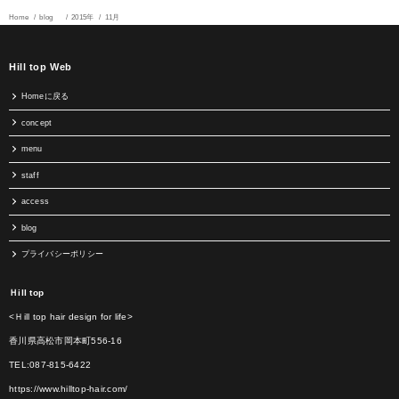
Home
blog
2015年
11月
Hill top Web
Homeに戻る
concept
menu
staff
access
blog
プライバシーポリシー
Ｈill top
<Ｈill top hair design for life>
香川県高松市岡本町556-16
TEL:087-815-6422
https://www.hilltop-hair.com/