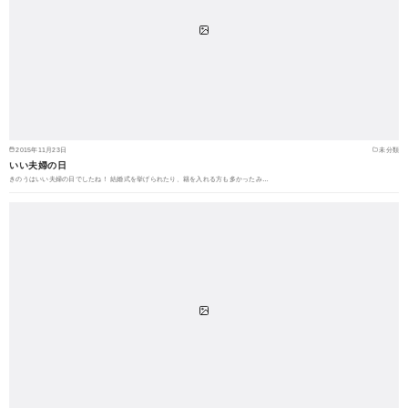
2015年11月23日
未分類
いい夫婦の日
きのうはいい夫婦の日でしたね！ 結婚式を挙げられたり、籍を入れる方も多かったみ…