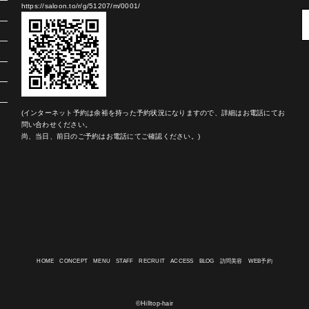
https://saloon.to/r/g/51207/m/0001/
(インターネット予約は余裕を持った予約状況になりますので、詳細はお電話にてお
問い合わせください。
尚、当日、前日のご予約はお電話にてご確認ください。)
HOME
CONCEPT
MENU
STAFF
RECRUIT
ACCESS
BLOG
訪問美容
WEB予約
©Hilltop-hair