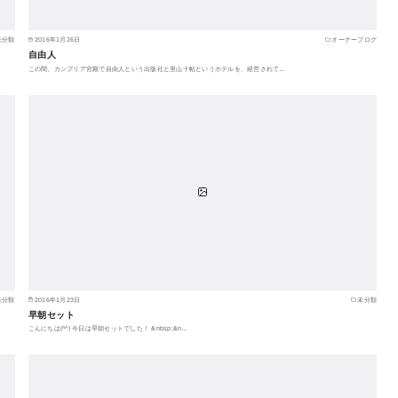
未分類
2016年1月26日
オーナーブログ
自由人
この間、カンブリア宮殿で自由人という出版社と里山十帖というホテルを、経営されて…
未分類
2016年1月23日
未分類
早朝セット
こんにちは(^^) 今日は早朝セットでした！ &nbsp;&n…