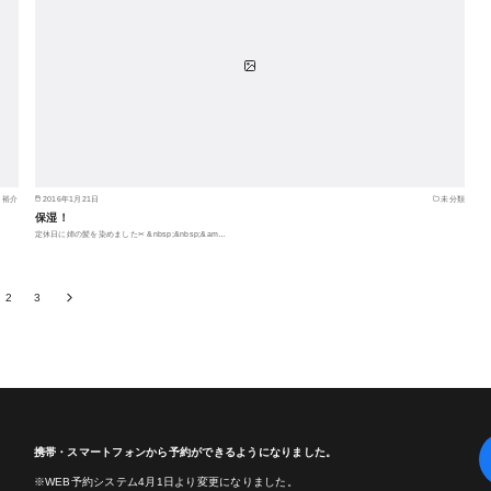
 裕介
2016年1月21日
未分類
保湿！
定休日に姉の髪を染めました✂︎ &nbsp;&nbsp;&am…
2
3
携帯・スマートフォンから予約ができるようになりました。
※WEB予約システム4月1日より変更になりました。