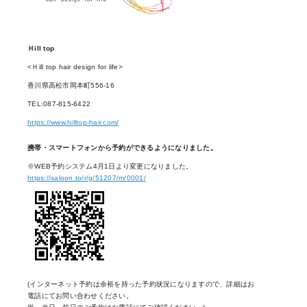
Ｈill top
<Ｈill top hair design for life>
香川県高松市岡本町556-16
TEL:087-815-6422
https://www.hilltop-hair.com/
携帯・スマートフォンから予約ができるようになりました。
※WEB予約システム4月1日より変更になりました。
https://saloon.to/r/g/51207/m/0001/
(インターネット予約は余裕を持った予約状況になりますので、詳細はお
電話にてお問い合わせください。