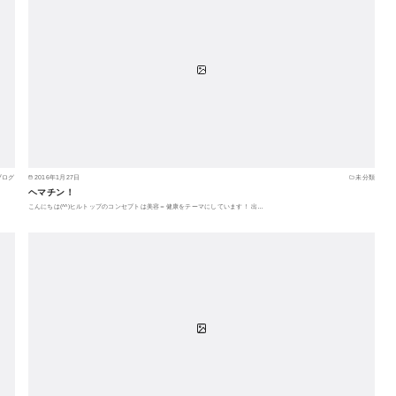
ブログ
2016年1月27日
未分類
ヘマチン！
こんにちは(^^)ヒルトップのコンセプトは美容＝健康をテーマにしています！ 出…