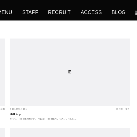
MENU
STAFF
RECRUIT
ACCESS
BLOG
未分類
2016年1月28日
片岡 裕介
Hill top
どうも、Hill top片岡です。 今日は、Hill topのレッスン日でした…