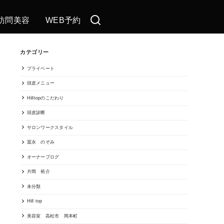
訪問美容
WEB予約
カテゴリー
プライベート
頭皮メニュー
Hilltopのこだわり
頭皮診断
サロンワークスタイル
冨永 のぞみ
オーナーブログ
片岡 裕介
未分類
Hill top
美容室 高松市 岡本町