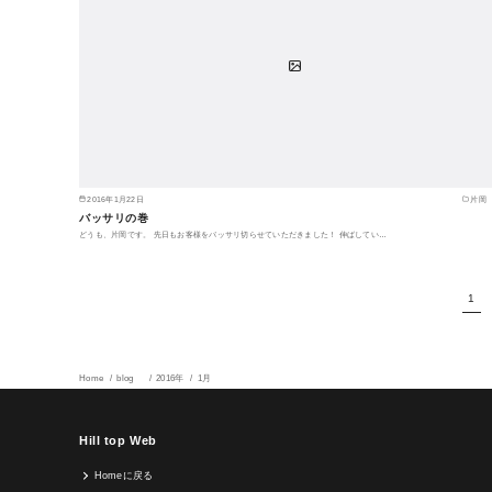
2016年1月22日
片岡
バッサリの巻
どうも、片岡です。 先日もお客様をバッサリ切らせていただきました！ 伸ばしてい…
1
Home
blog
2016年
1月
Hill top Web
Homeに戻る