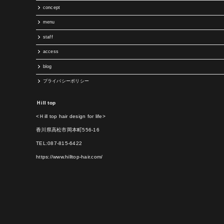
concept
menu
staff
access
blog
プライバシーポリシー
Ｈill top
<Ｈill top hair design for life>
香川県高松市岡本町556-16
TEL:087-815-6422
https://www.hilltop-hair.com/