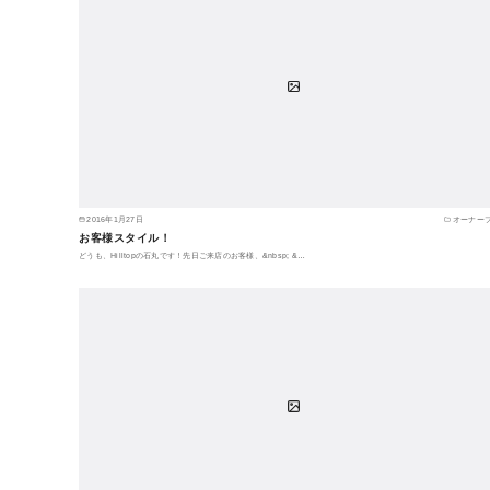
2016年1月27日
オーナー
お客様スタイル！
どうも、Hilltopの石丸です！先日ご来店のお客様、&nbsp; &…