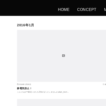
HOME
CONCEPT
2016年1月
2016年1月30日
静電気防止！
こんにちは(^^)最近いまちち天気がぱっとしませんよね&gt;_&am…