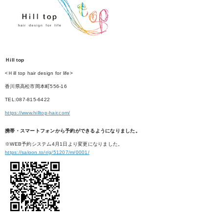
Ｈill top
<Ｈill top hair design for life>
香川県高松市岡本町556-16
TEL:087-815-6422
https://www.hilltop-hair.com/
携帯・スマートフォンから予約ができるようになりました。
※WEB予約システム4月1日より変更になりました。
https://saloon.to/r/g/51207/m/0001/