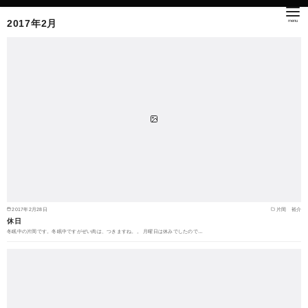
2017年2月
2017年2月28日
片岡 裕介
休日
冬眠中の片岡です。冬眠中ですがぜい肉は、つきますね。。 月曜日は休みでしたので…