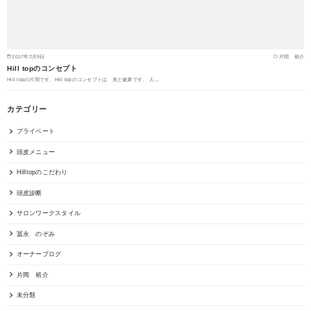
2017年2月9日
片岡 裕介
Hill topのコンセプト
Hill topの片岡です。Hill topのコンセプトは、美と健康です。 人…
カテゴリー
プライベート
頭皮メニュー
Hilltopのこだわり
頭皮診断
サロンワークスタイル
冨永 のぞみ
オーナーブログ
片岡 裕介
未分類