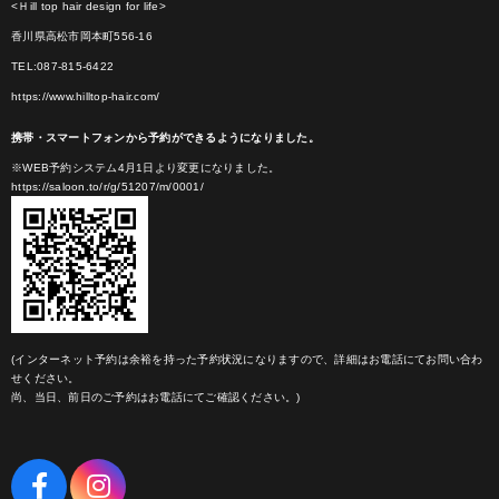
<Ｈill top hair design for life>
香川県高松市岡本町556-16
TEL:087-815-6422
https://www.hilltop-hair.com/
携帯・スマートフォンから予約ができるようになりました。
※WEB予約システム4月1日より変更になりました。
https://saloon.to/r/g/51207/m/0001/
(インターネット予約は余裕を持った予約状況になりますので、詳細はお電話にてお問い合わ
せください。
尚、当日、前日のご予約はお電話にてご確認ください。)