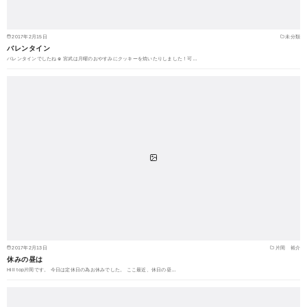
2017年2月15日
未分類
バレンタイン
バレンタインでしたね☺︎ 宮武は月曜のおやすみにクッキーを焼いたりしました！可…
2017年2月13日
片岡 裕介
休みの昼は
Hill top片岡です。 今日は定休日の為お休みでした。 ここ最近、休日の昼…