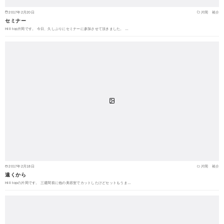
2017年2月20日
片岡 裕介
セミナー
Hill top片岡です。 今日、久しぶりにセミナーに参加させて頂きました。 …
2017年2月18日
片岡 裕介
遠くから
Hill topの片岡です。 三週間前に他の美容室でカットしたけどセットもうま…