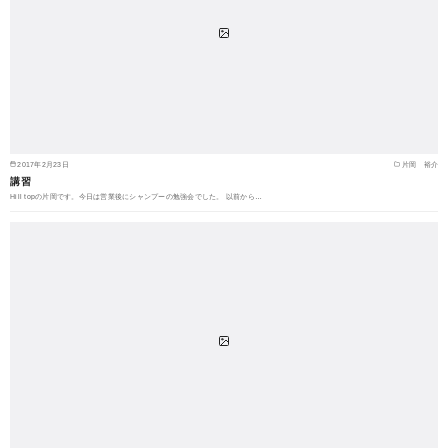
2017年2月23日
片岡 裕介
講習
Hill topの片岡です。今日は営業後にシャンプーの勉強会でした。 以前から…