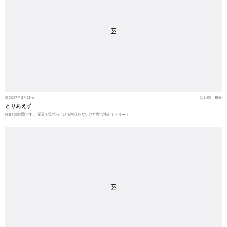
2017年2月16日
片岡 裕介
とりあえず
Hill top片岡です。 業界で流行っている泡立たないけど髪も洗えてトリート…