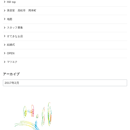
Hill top
美容室 高松市 岡本町
地図
スタッフ募集
すてきなお店
結婚式
OPEN
マツエク
アーカイブ