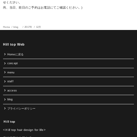
せください。
尚、当日、前日のご予約はお電話にてご確認ください。)
Home
blog
2017年
12月
Hill top Web
Homeに戻る
concept
menu
staff
access
blog
プライバシーポリシー
Ｈill top
<Ｈill top hair design for life>