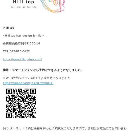
Ｈill top
<Ｈill top hair design for life>
香川県高松市岡本町556-16
TEL:087-815-6422
https://www.hilltop-hair.com/
携帯・スマートフォンから予約ができるようになりました。
※WEB予約システム4月1日より変更になりました。
https://saloon.to/r/g/51207/m/0001/
(インターネット予約は余裕を持った予約状況になりますので、詳細はお電話にてお問い合わ