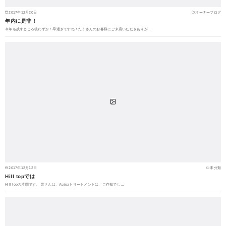
2017年12月20日
オーナーブログ
年内に是非！
今年も残すところ後わずか！早過ぎですね！たくさんのお客様にご来店いただきありが…
2017年12月12日
未分類
Hill topでは
Hill topの片岡です。 皆さんは、Aujuaトリートメントは、ご存知でし…