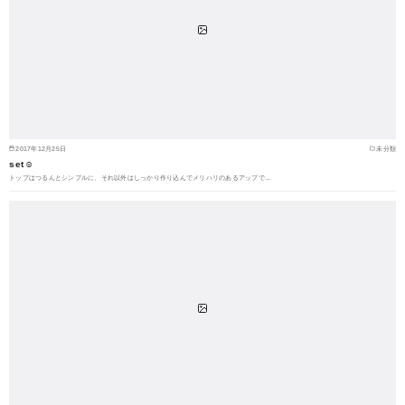
2017年12月25日
未分類
set☺︎
トップはつるんとシンプルに、それ以外はしっかり作り込んでメリハリのあるアップで…