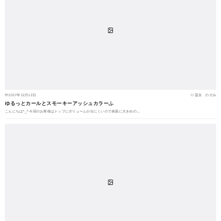
2017年12月12日
冨永 のぞみ
ゆるっとカールとスモーキーアッシュカラーふ
こんにちは^_^ 今回のお客様はトップにボリュームが出にくいので表面に大きめの…