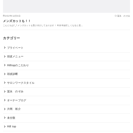
2017年12月3日
冨永 のぞみ
メンズカットも！！
こんにちは^_^ メンズカットも受け付けしております！ 年末年始忙しくなると思…
カテゴリー
プライベート
頭皮メニュー
Hilltopのこだわり
頭皮診断
サロンワークスタイル
冨永 のぞみ
オーナーブログ
片岡 裕介
未分類
Hill top