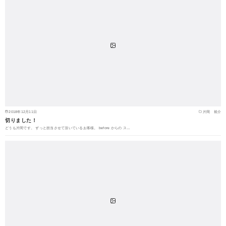
2018年12月11日
片岡 裕介
切りました！
どうも片岡です。 ずっと担当させて頂いているお客様。 before からの ス…