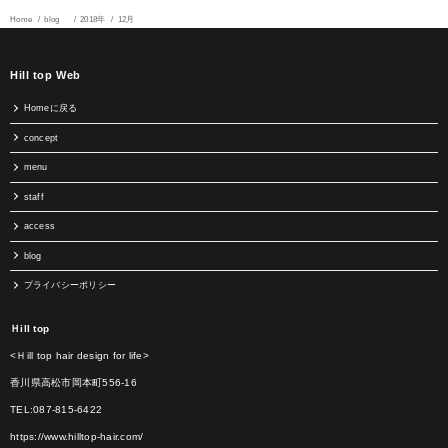
Home
blog
2018年
12月
Hill top Web
Homeに戻る
concept
menu
staff
access
blog
プライバシーポリシー
Ｈill top
<Ｈill top hair design for life>
香川県高松市岡本町556-16
TEL:087-815-6422
https://www.hilltop-hair.com/