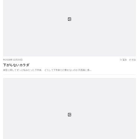
2018年12月20日
冨永 のぞみ
下がらないカラダ
体型に関してずっと悩みだった下半身。 どうして下半身だけ痩せないのか不思議に感…