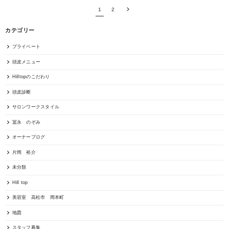
1
2
カテゴリー
プライベート
頭皮メニュー
Hilltopのこだわり
頭皮診断
サロンワークスタイル
冨永 のぞみ
オーナーブログ
片岡 裕介
未分類
Hill top
美容室 高松市 岡本町
地図
スタッフ募集