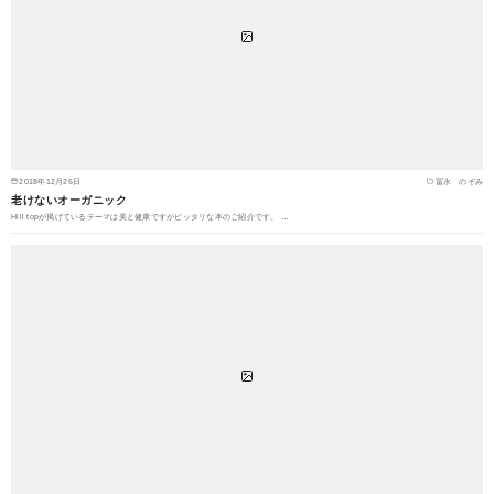
2018年12月26日
冨永 のぞみ
老けないオーガニック
Hill topが掲げているテーマは美と健康ですがピッタリな本のご紹介です。 …