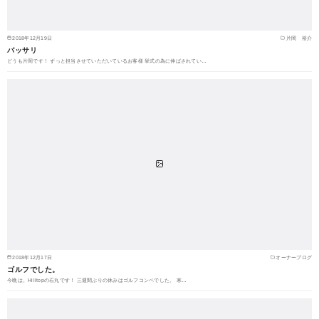
2018年12月19日
片岡 裕介
バッサリ
どうも片岡です！ ずっと担当させていただいているお客様 挙式の為に伸ばされてい…
2018年12月17日
オーナーブログ
ゴルフでした。
今晩は。Hilltopの石丸です！ 三週間ぶりの休みはゴルフコンペでした。 寒…