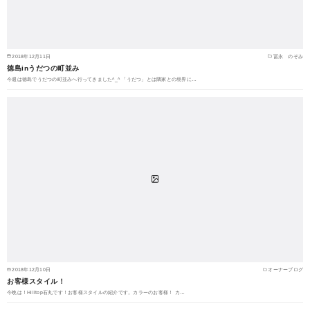
2018年12月11日
冨永 のぞみ
徳島inうだつの町並み
今週は徳島でうだつの町並みへ行ってきました^_^ 「うだつ」とは隣家との境界に…
2018年12月10日
オーナーブログ
お客様スタイル！
今晩は！Hilltop石丸です！お客様スタイルの紹介です。カラーのお客様！ カ…