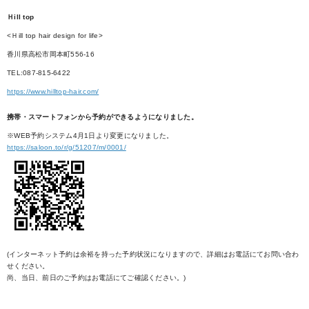
Ｈill top
<Ｈill top hair design for life>
香川県高松市岡本町556-16
TEL:087-815-6422
https://www.hilltop-hair.com/
携帯・スマートフォンから予約ができるようになりました。
※WEB予約システム4月1日より変更になりました。
https://saloon.to/r/g/51207/m/0001/
(インターネット予約は余裕を持った予約状況になりますので、詳細はお電話にてお問い合わ
せください。
尚、当日、前日のご予約はお電話にてご確認ください。)