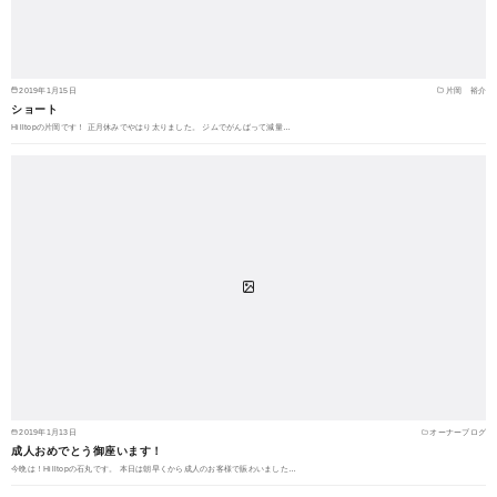
2019年1月15日
片岡 裕介
ショート
Hilltopの片岡です！ 正月休みでやはり太りました。 ジムでがんばって減量…
2019年1月13日
オーナーブログ
成人おめでとう御座います！
今晩は！Hilltopの石丸です。 本日は朝早くから成人のお客様で賑わいました…