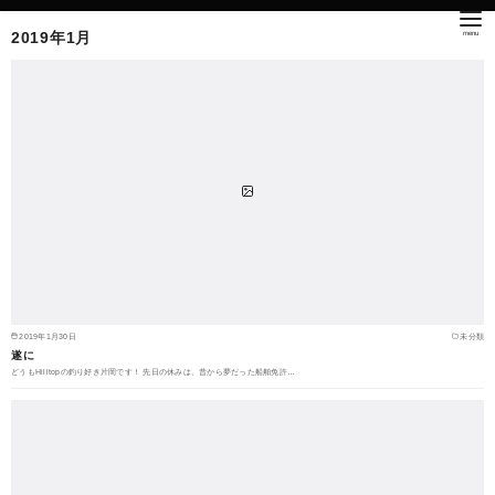
2019年1月
2019年1月30日
未分類
遂に
どうもHilltopの釣り好き片岡です！ 先日の休みは、昔から夢だった船舶免許…