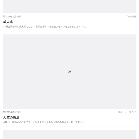
2019年1月22日
未分類
成人式
13日は高松市の成人式でした！ 宮武は今年２名担当させていただきました！ ２人…
2019年1月21日
オーナーブログ
天空の鳥居
今晩は！Hilltopの石丸です。インスタでも人気の天空の鳥居を見に行って来ま…