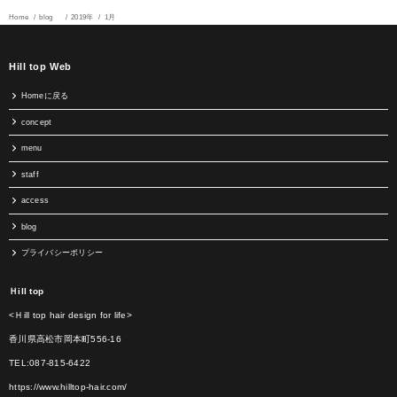
Home
blog
2019年
1月
Hill top Web
Homeに戻る
concept
menu
staff
access
blog
プライバシーポリシー
Ｈill top
<Ｈill top hair design for life>
香川県高松市岡本町556-16
TEL:087-815-6422
https://www.hilltop-hair.com/