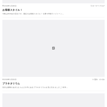
2019年1月28日
オーナーブログ
お客様スタイル！
今晩はHilltopの石丸です。最近のお客様スタイル！ 仕事や学校でハイトーン…
2019年1月23日
冨永 のぞみ
プラネタリウム
先日は徳島のあすたむらんどの中にあるプラネタリウムを見に行きました^_^ 何年…