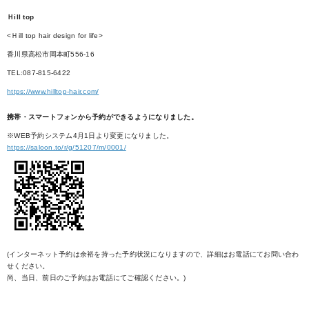
Ｈill top
<Ｈill top hair design for life>
香川県高松市岡本町556-16
TEL:087-815-6422
https://www.hilltop-hair.com/
携帯・スマートフォンから予約ができるようになりました。
※WEB予約システム4月1日より変更になりました。
https://saloon.to/r/g/51207/m/0001/
(インターネット予約は余裕を持った予約状況になりますので、詳細はお電話にてお問い合わ
せください。
尚、当日、前日のご予約はお電話にてご確認ください。)