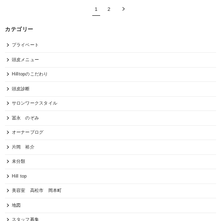
1
2
カテゴリー
プライベート
頭皮メニュー
Hilltopのこだわり
頭皮診断
サロンワークスタイル
冨永 のぞみ
オーナーブログ
片岡 裕介
未分類
Hill top
美容室 高松市 岡本町
地図
スタッフ募集