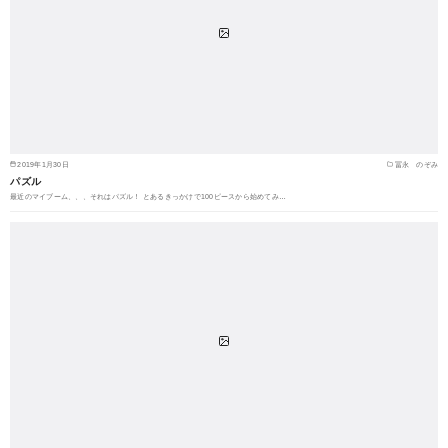
2019年1月30日
冨永 のぞみ
パズル
最近のマイブーム、、、それはパズル！ とあるきっかけで100ピースから始めてみ…