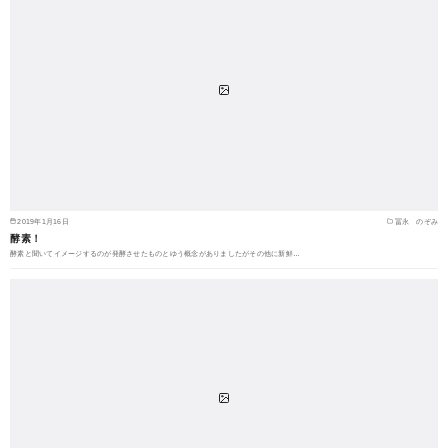
2019年1月16日
冨永 のぞみ
酵素！
酵素と聞いてイメージするのが発酵させたものとゆう概念がありましたがその他に新鮮…