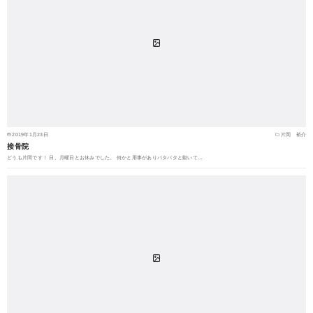
2019年1月23日
片岡 裕介
接骨院
どうも片岡です！ 日、月曜日とお休みでした。 何かと用事がありバタバタと動いて…