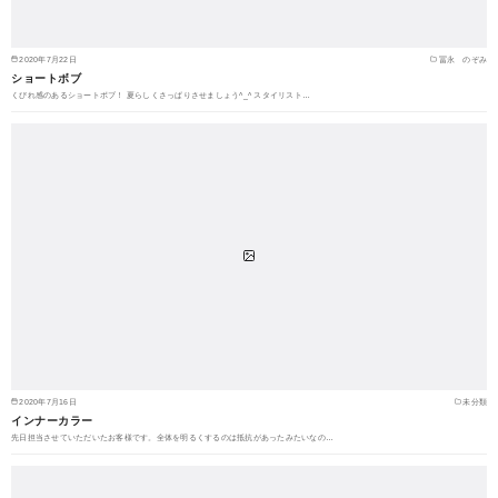
2020年7月22日
冨永 のぞみ
ショートボブ
くびれ感のあるショートボブ！ 夏らしくさっぱりさせましょう^_^ スタイリスト…
2020年7月16日
未分類
インナーカラー
先日担当させていただいたお客様です。全体を明るくするのは抵抗があったみたいなの…