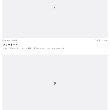
2020年7月29日
冨永 のぞみ
ショートヘア！
ずっと担当させて頂いているお客様^_^ 変わらずショートヘアがお似合いです^_…