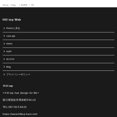
Home
blog
2020年
7月
Hill top Web
Homeに戻る
concept
menu
staff
access
blog
プライバシーポリシー
Ｈill top
<Ｈill top hair design for life>
香川県高松市岡本町556-16
TEL:087-815-6422
https://www.hilltop-hair.com/