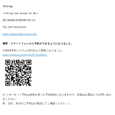
Ｈill top
<Ｈill top hair design for life>
香川県高松市岡本町556-16
TEL:087-815-6422
https://www.hilltop-hair.com/
携帯・スマートフォンから予約ができるようになりました。
※WEB予約システム4月1日より変更になりました。
https://saloon.to/r/g/51207/m/0001/
(インターネット予約は余裕を持った予約状況になりますので、詳細はお電話にてお問い合わ
せください。
尚、当日、前日のご予約はお電話にてご確認ください。)