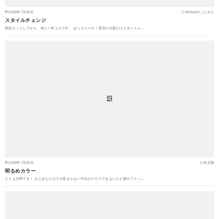
2020年7月26日
Hilltopのこだわり
スタイルチェンジ
前回カットしてから、何と一年ぶりです。 ばっさり〜の！育児が大変だけどオシャレ…
2020年7月25日
未分類
明るめカラー
どうも片岡です！ まだまだコロナが収まらない中出かけたりできないけど髪やファッ…