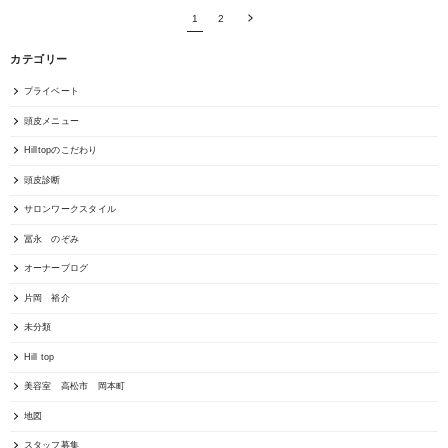
1
2
カテゴリー
プライベート
頭皮メニュー
Hilltopのこだわり
頭皮診断
サロンワークスタイル
冨永 のぞみ
オーナーブログ
片岡 裕介
未分類
Hill top
美容室 高松市 岡本町
地図
スタッフ募集