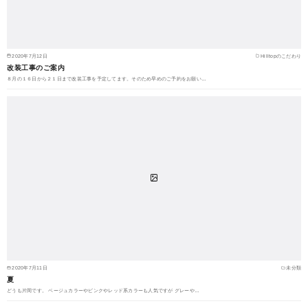
2020年7月12日
Hilltopのこだわり
改装工事のご案内
８月の１６日から２１日まで改装工事を予定してます。そのため早めのご予約をお願い…
2020年7月11日
未分類
夏
どうも片岡です。 ベージュカラーやピンクやレッド系カラーも人気ですが グレーや…