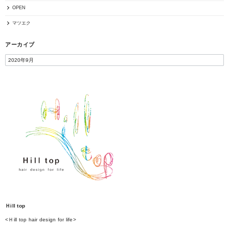
OPEN
マツエク
アーカイブ
Ｈill top
<Ｈill top hair design for life>