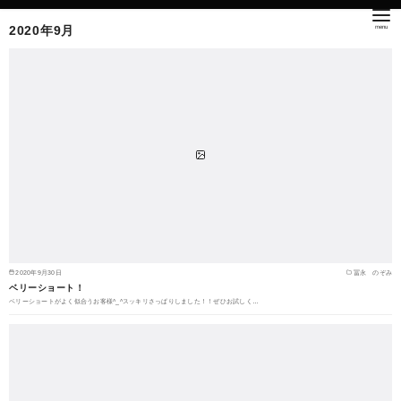
2020年9月
2020年9月30日
冨永 のぞみ
ベリーショート！
ベリーショートがよく似合うお客様^_^スッキリさっぱりしました！！ぜひお試しく…