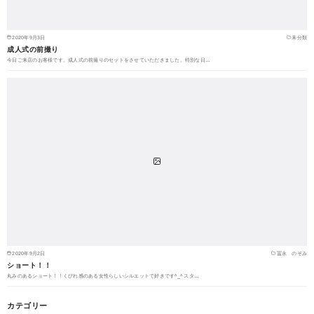
2020年9月3日
未分類
成人式の前撮り
今日ご来店のお客様です。成人式の前撮りのセットをさせていただきました。特別な日…
2020年9月2日
冨永 のぞみ
ショート！！
丸みのあるショート！！くびれ感のある女性らしいシルエットで好きです^_^ スタ…
カテゴリー