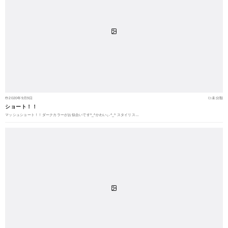
2020年9月9日
未分類
ショート！！
マッシュショート！！ダークカラーがお似合いです^_^かわいぃ^_^ スタイリス…