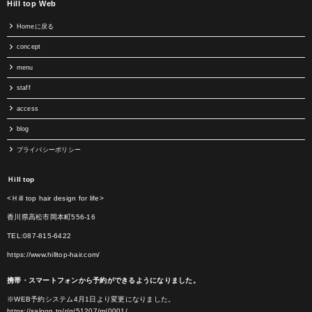
Hill top Web
Homeに戻る
concept
menu
staff
access
blog
プライバシーポリシー
Ｈill top
<Ｈill top hair design for life>
香川県高松市岡本町556-16
TEL:087-815-6422
https://www.hilltop-hair.com/
携帯・スマートフォンから予約ができるようになりました。
※WEB予約システム4月1日より変更になりました。
https://saloon.to/r/g/51207/m/0001/