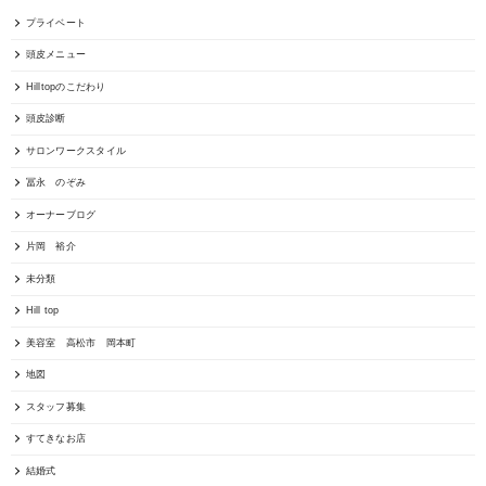
プライベート
頭皮メニュー
Hilltopのこだわり
頭皮診断
サロンワークスタイル
冨永 のぞみ
オーナーブログ
片岡 裕介
未分類
Hill top
美容室 高松市 岡本町
地図
スタッフ募集
すてきなお店
結婚式