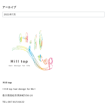
アーカイブ
Ｈill top
<Ｈill top hair design for life>
香川県高松市岡本町556-16
TEL:087-815-6422