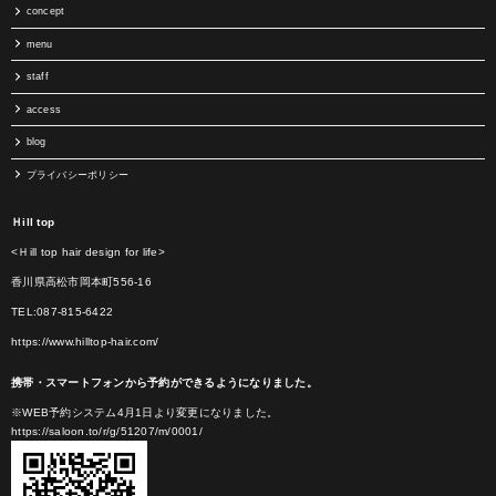
concept
menu
staff
access
blog
プライバシーポリシー
Ｈill top
<Ｈill top hair design for life>
香川県高松市岡本町556-16
TEL:087-815-6422
https://www.hilltop-hair.com/
携帯・スマートフォンから予約ができるようになりました。
※WEB予約システム4月1日より変更になりました。
https://saloon.to/r/g/51207/m/0001/