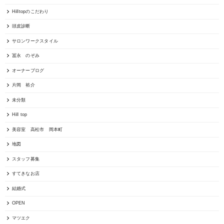
Hilltopのこだわり
頭皮診断
サロンワークスタイル
冨永 のぞみ
オーナーブログ
片岡 裕介
未分類
Hill top
美容室 高松市 岡本町
地図
スタッフ募集
すてきなお店
結婚式
OPEN
マツエク