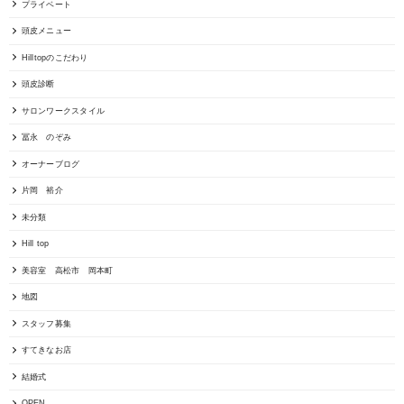
プライベート
頭皮メニュー
Hilltopのこだわり
頭皮診断
サロンワークスタイル
冨永 のぞみ
オーナーブログ
片岡 裕介
未分類
Hill top
美容室 高松市 岡本町
地図
スタッフ募集
すてきなお店
結婚式
OPEN