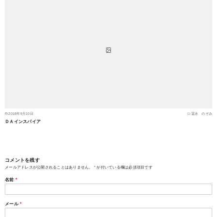
2018年9月10日
冨永 のぞみ
ＤＡインスパイア
コメントを残す
メールアドレスが公開されることはありません。
*
が付いている欄は必須項目です
名前
*
メール
*