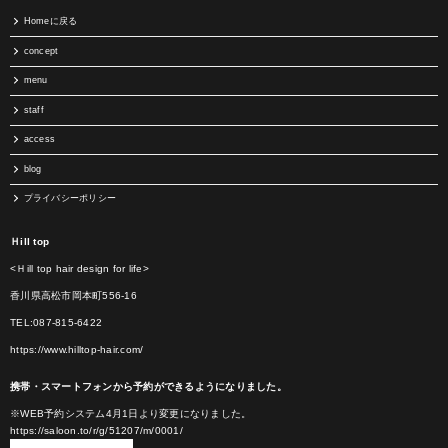
Homeに戻る
concept
menu
staff
access
blog
プライバシーポリシー
Ｈill top
<Ｈill top hair design for life>
香川県高松市岡本町556-16
TEL:087-815-6422
https://www.hilltop-hair.com/
携帯・スマートフォンから予約ができるようになりました。
※WEB予約システム4月1日より変更になりました。
https://saloon.to/r/g/51207/m/0001/