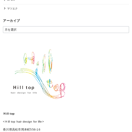
マツエク
アーカイブ
Ｈill top
<Ｈill top hair design for life>
香川県高松市岡本町556-16