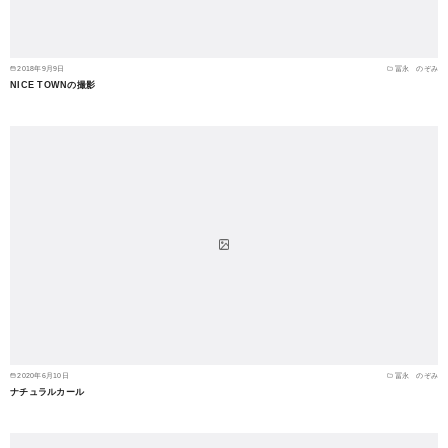
2018年9月9日
冨永 のぞみ
NICE TOWNの撮影
2020年6月10日
冨永 のぞみ
ナチュラルカール