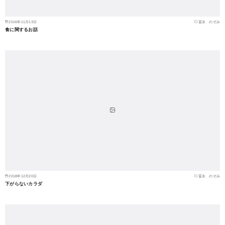
2016年11月13日
冨永 のぞみ
食に関するお話
2018年12月20日
冨永 のぞみ
下がらないカラダ