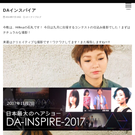
DAインスパイア
2018年7月19日
オーナーブログ
今晩は、Hilltopの石丸です！ 今日は九月に出場するコンテストの仕込み撮影でした！まずは
ナチュラルな撮影！
来週はクリエイティブな撮影です！ワクワクしてます！また報告しますねー‼︎