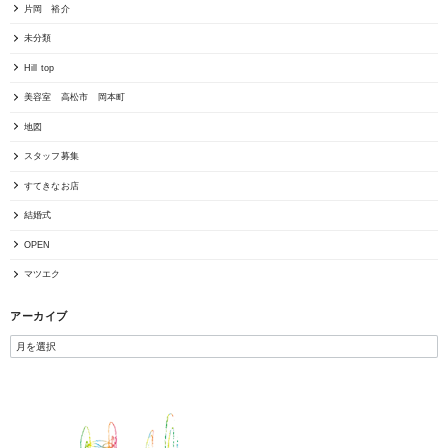
片岡 裕介
未分類
Hill top
美容室 高松市 岡本町
地図
スタッフ募集
すてきなお店
結婚式
OPEN
マツエク
アーカイブ