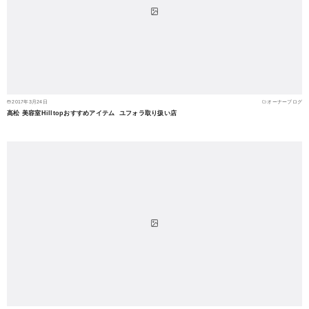
2017年3月24日
オーナーブログ
高松 美容室Hilltopおすすめアイテム ユフォラ取り扱い店