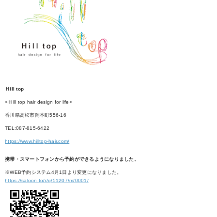
Ｈill top
<Ｈill top hair design for life>
香川県高松市岡本町556-16
TEL:087-815-6422
https://www.hilltop-hair.com/
携帯・スマートフォンから予約ができるようになりました。
※WEB予約システム4月1日より変更になりました。
https://saloon.to/r/g/51207/m/0001/