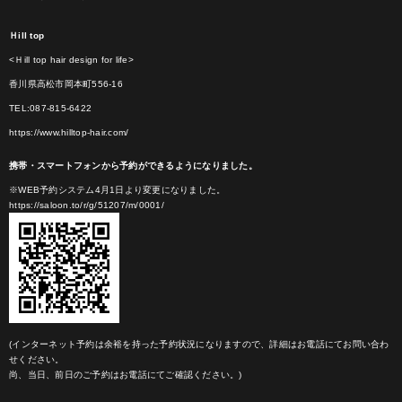
Ｈill top
<Ｈill top hair design for life>
香川県高松市岡本町556-16
TEL:087-815-6422
https://www.hilltop-hair.com/
携帯・スマートフォンから予約ができるようになりました。
※WEB予約システム4月1日より変更になりました。
https://saloon.to/r/g/51207/m/0001/
(インターネット予約は余裕を持った予約状況になりますので、詳細はお電話にてお問い合わ
せください。
尚、当日、前日のご予約はお電話にてご確認ください。)