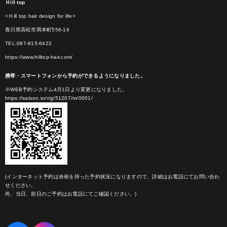
Ｈill top
<Ｈill top hair design for life>
香川県高松市岡本町556-16
TEL:087-815-6422
https://www.hilltop-hair.com/
携帯・スマートフォンから予約ができるようになりました。
※WEB予約システム4月1日より変更になりました。
https://saloon.to/r/g/51207/m/0001/
(インターネット予約は余裕を持った予約状況になりますので、詳細はお電話にてお問い合わ
せください。
尚、当日、前日のご予約はお電話にてご確認ください。)