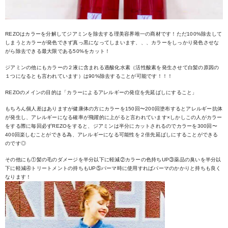
REZOはカラーを分解してジアミンを除去する理美容界唯一の商材です！ただ100%除去して
しまうとカラーが発色できず真っ黒になってしまいます、、、カラーをしっかり発色させな
がら除去できる最大限である50%をカット！
ジアミンの他にもカラーの２液に含まれる過酸化水素（活性酸素を発生させて白髪の原因の
１つになるとも言われています）は90%除去することが可能です！！！
REZOのメインの目的は「カラーによるアレルギーの発症を先延ばしにすること」
もちろん個人差はありますが健康体の方にカラーを150回〜200回塗布するとアレルギー抗体
が発生し、アレルギーになる確率が飛躍的に上がると言われています×しかしこの人がカラー
をする際に毎回必ずREZOをすると、ジアミンは半分にカットされるのでカラーを300回〜
400回楽しむことができる為、アレルギーになる可能性を２倍先延ばしにすることができる
のです◎
その他にも①髪の毛のダメージを半分以下に軽減②カラーの色持ちUP③薬品の臭いを半分以
下に軽減④トリートメントの持ちもUP⑤パーマ時に使用すればパーマのかかりと持ちも良く
なります！