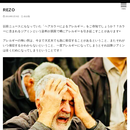
REZO
2018年2月9日
未分類
以前ニュースにもなっていた「ヘアカラーによるアレルギー」をご存知でしょうか？？カラ
ーに含まれるジアミンという染料が原因で稀にアレルギーを引き起こすことがあります×
アレルギーの怖い所は、今まで大丈夫でも急に発症することがあるということ、またそれが
いつ発症するかわからないということ、一度アレルギーになってしまうとそれ以降ジアミン
は全くだめになってしまうということです！