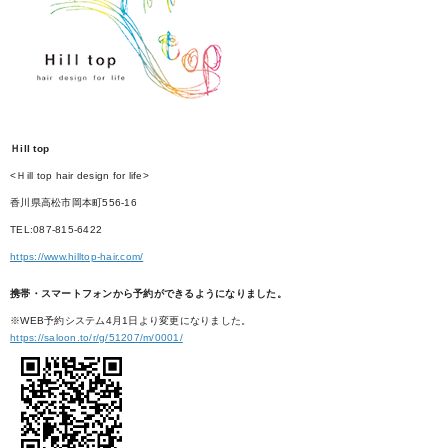
Ｈill top
<Ｈill top hair design for life>
香川県高松市岡本町556-16
TEL:087-815-6422
https://www.hilltop-hair.com/
携帯・スマートフォンから予約ができるようになりました。
※WEB予約システム4月1日より変更になりました。
https://saloon.to/r/g/51207/m/0001/