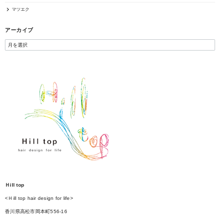
マツエク
アーカイブ
Ｈill top
<Ｈill top hair design for life>
香川県高松市岡本町556-16