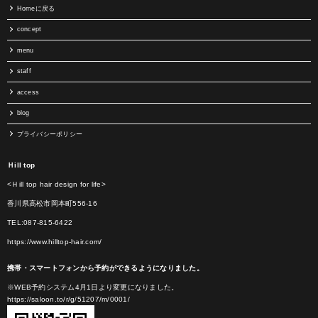
Homeに戻る
concept
menu
staff
access
blog
プライバシーポリシー
Ｈill top
<Ｈill top hair design for life>
香川県高松市岡本町556-16
TEL:087-815-6422
https://www.hilltop-hair.com/
携帯・スマートフォンから予約ができるようになりました。
※WEB予約システム4月1日より変更になりました。
https://saloon.to/r/g/51207/m/0001/