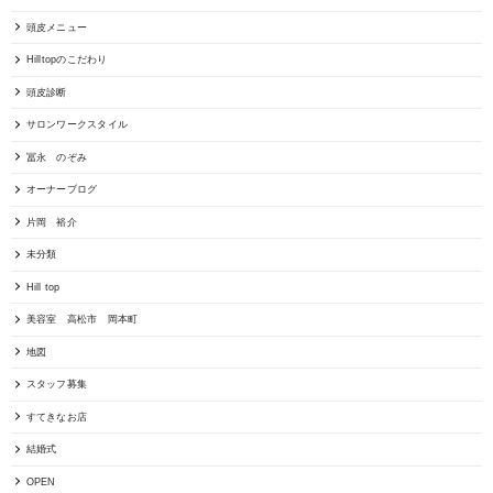
頭皮メニュー
Hilltopのこだわり
頭皮診断
サロンワークスタイル
冨永 のぞみ
オーナーブログ
片岡 裕介
未分類
Hill top
美容室 高松市 岡本町
地図
スタッフ募集
すてきなお店
結婚式
OPEN