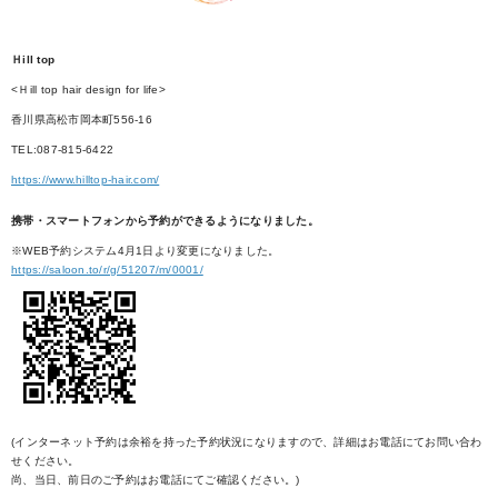
Ｈill top
<Ｈill top hair design for life>
香川県高松市岡本町556-16
TEL:087-815-6422
https://www.hilltop-hair.com/
携帯・スマートフォンから予約ができるようになりました。
※WEB予約システム4月1日より変更になりました。
https://saloon.to/r/g/51207/m/0001/
(インターネット予約は余裕を持った予約状況になりますので、詳細はお電話にてお問い合わ
せください。
尚、当日、前日のご予約はお電話にてご確認ください。)