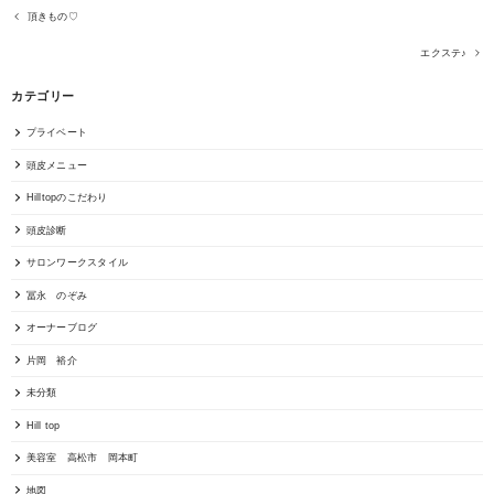
頂きもの♡
エクステ♪
カテゴリー
プライベート
頭皮メニュー
Hilltopのこだわり
頭皮診断
サロンワークスタイル
冨永 のぞみ
オーナーブログ
片岡 裕介
未分類
Hill top
美容室 高松市 岡本町
地図