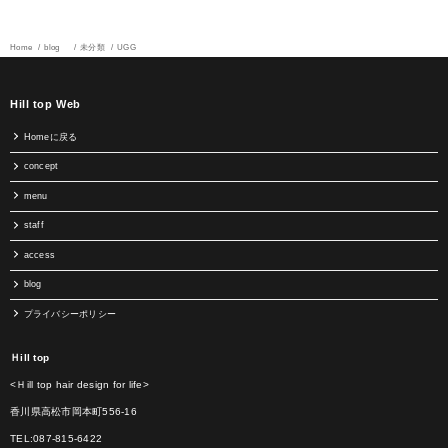
Home
blog
未分類
UGG
Hill top Web
Homeに戻る
concept
menu
staff
access
blog
プライバシーポリシー
Ｈill top
<Ｈill top hair design for life>
香川県高松市岡本町556-16
TEL:087-815-6422