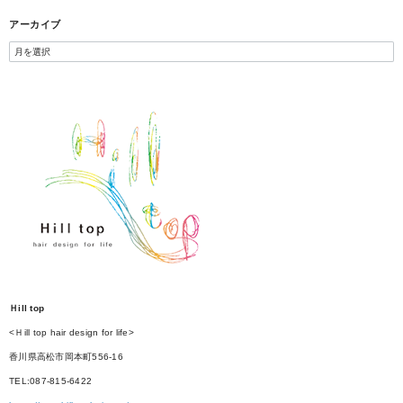
アーカイブ
Ｈill top
<Ｈill top hair design for life>
香川県高松市岡本町556-16
TEL:087-815-6422