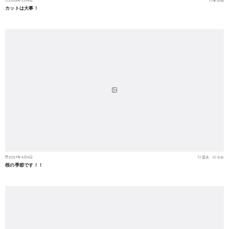
2015年2月4日
未分類
カットは大事！
2017年4月4日
冨永 のぞみ
桜の季節です！！