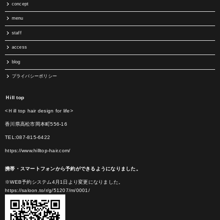
concept
menu
staff
access
blog
プライバシーポリシー
Ｈill top
<Ｈill top hair design for life>
香川県高松市岡本町556-16
TEL:087-815-6422
https://www.hilltop-hair.com/
携帯・スマートフォンから予約ができるようになりました。
※WEB予約システム4月1日より変更になりました。
https://saloon.to/r/g/51207/m/0001/