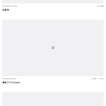
2015年11月18日
未分類
法泉寺
2016年2月13日
冨永 のぞみ
簡単アプリZeetle