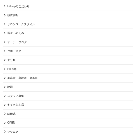
Hilltopのこだわり
頭皮診断
サロンワークスタイル
冨永 のぞみ
オーナーブログ
片岡 裕介
未分類
Hill top
美容室 高松市 岡本町
地図
スタッフ募集
すてきなお店
結婚式
OPEN
マツエク