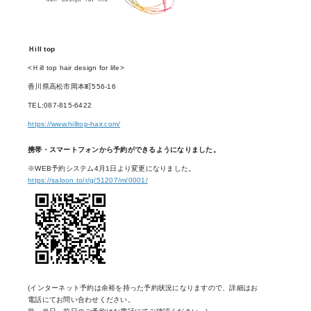
Ｈill top
<Ｈill top hair design for life>
香川県高松市岡本町556-16
TEL:087-815-6422
https://www.hilltop-hair.com/
携帯・スマートフォンから予約ができるようになりました。
※WEB予約システム4月1日より変更になりました。
https://saloon.to/r/g/51207/m/0001/
(インターネット予約は余裕を持った予約状況になりますので、詳細はお
電話にてお問い合わせください。