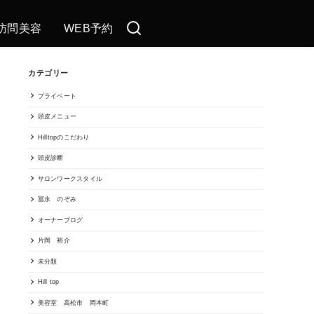
訪問美容
WEB予約
カテゴリー
プライベート
頭皮メニュー
Hilltopのこだわり
頭皮診断
サロンワークスタイル
冨永 のぞみ
オーナーブログ
片岡 裕介
未分類
Hill top
美容室 高松市 岡本町