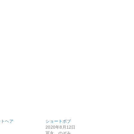
ートヘア
ショートボブ
2020年8月12日
冨永 のぞみ