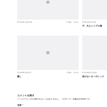
2019年12月25日
冨永 のぞみ
2016年2月13日
ザ、大人シンプル鍋
2020年4月22日
冨永 のぞみ
2018年12月26日
癒し
老けないオーガニック
コメントを残す
メールアドレスが公開されることはありません。
*
が付いている欄は必須項目です
名前
*