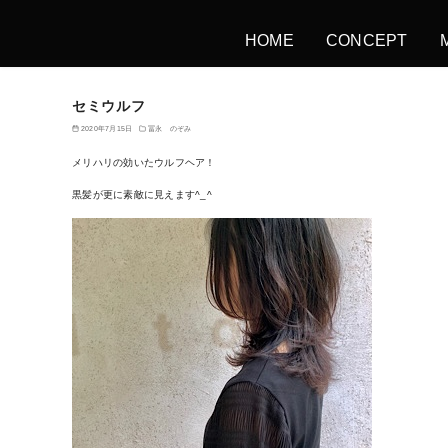
HOME
CONCEPT
セミウルフ
2020年7月15日
冨永 のぞみ
メリハリの効いたウルフヘア！
黒髪が更に素敵に見えます^_^