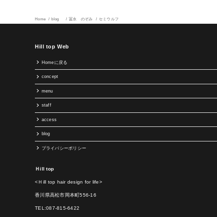
Home
blog
冨永 のぞみ
セミウルフ
Hill top Web
Homeに戻る
concept
menu
staff
access
blog
プライバシーポリシー
Ｈill top
<Ｈill top hair design for life>
香川県高松市岡本町556-16
TEL:087-815-6422