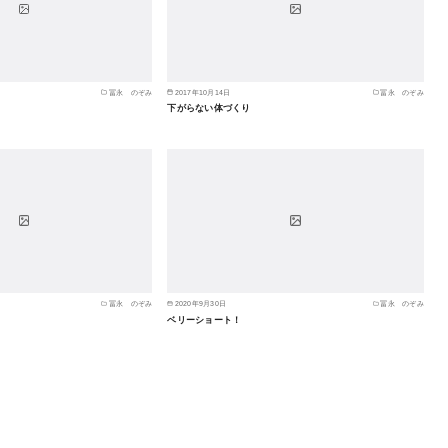
冨永 のぞみ
2017年10月14日
冨永 のぞみ
下がらない体づくり
冨永 のぞみ
2020年9月30日
冨永 のぞみ
ベリーショート！