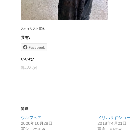
スタイリスト冨永
共有:
Facebook
いいね:
読み込み中...
関連
ウルフヘア
メリハリすショ
2020年10月28日
2018年4月21日
冨永 のぞみ
冨永 のぞみ