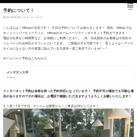
予約について！
2017年6月26日
オーナーブログ
こんばんは！Hilltopの石丸です！ 今日は予約についてお知らせします！ 現在、Hilltopでは
ホットペッパービューティと、Hilltopのホームページでインターネット予約ができます！
電話が出来ない時間帯など、お気軽にご利用ください。 尚、石丸指名のお客様は今現在ホ
ームページのみ対応させていただいてます。 ご新規の方も可能です！ 思うようなヘアース
タイルにならない方や髪質に悩んでいる方是非一度ご来店下さいませ^ – ^
ホームページ予約はこちらから、
メンテナンス中
ws.bilei.jp
インターネット予約は余裕を持った予約対応になっています！ 予約不可の場合でも可能な場
合がありますのでその場合は、お電話で確認いただきますようよろしくお願いいたします！
もう直ぐ7月ですね、オシャレは髪型から！ご来店お待ちしてます！