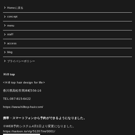
Homeに戻る
concept
menu
staff
access
blog
プライバシーポリシー
Ｈill top
<Ｈill top hair design for life>
香川県高松市岡本町556-16
TEL:087-815-6422
https://www.hilltop-hair.com/
携帯・スマートフォンから予約ができるようになりました。
※WEB予約システム4月1日より変更になりました。
https://saloon.to/r/g/51207/m/0001/