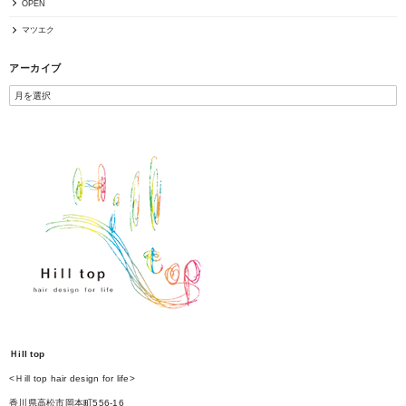
OPEN
マツエク
アーカイブ
Ｈill top
<Ｈill top hair design for life>
香川県高松市岡本町556-16