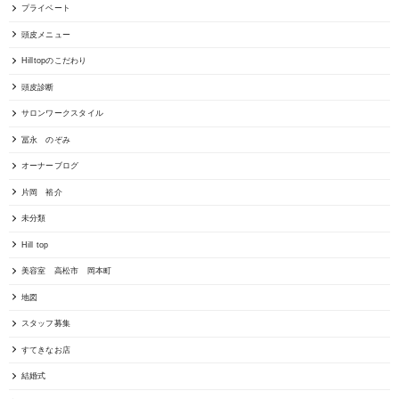
プライベート
頭皮メニュー
Hilltopのこだわり
頭皮診断
サロンワークスタイル
冨永 のぞみ
オーナーブログ
片岡 裕介
未分類
Hill top
美容室 高松市 岡本町
地図
スタッフ募集
すてきなお店
結婚式