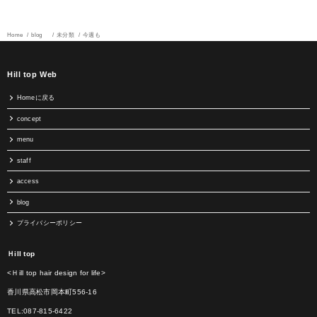
Home
blog
未分類
今週も
Hill top Web
Homeに戻る
concept
menu
staff
access
blog
プライバシーポリシー
Ｈill top
<Ｈill top hair design for life>
香川県高松市岡本町556-16
TEL:087-815-6422