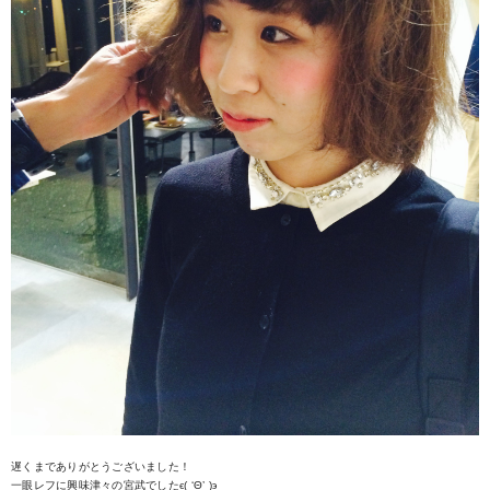
遅くまでありがとうございました！
一眼レフに興味津々の宮武でしたϵ( ‘Θ’ )϶