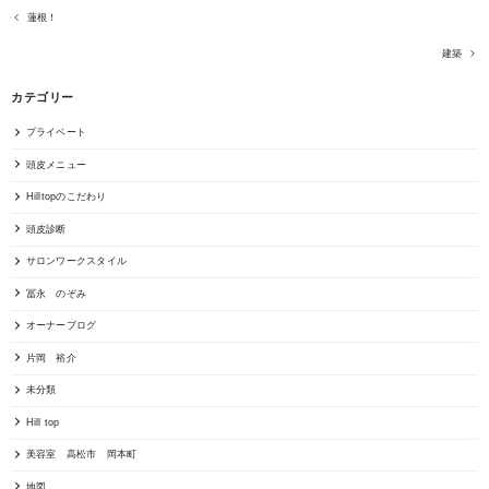
蓮根！
建築
カテゴリー
プライベート
頭皮メニュー
Hilltopのこだわり
頭皮診断
サロンワークスタイル
冨永 のぞみ
オーナーブログ
片岡 裕介
未分類
Hill top
美容室 高松市 岡本町
地図