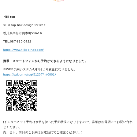
Ｈill top
<Ｈill top hair design for life>
香川県高松市岡本町556-16
TEL:087-815-6422
https://www.hilltop-hair.com/
携帯・スマートフォンから予約ができるようになりました。
※WEB予約システム4月1日より変更になりました。
https://saloon.to/r/g/51207/m/0001/
(インターネット予約は余裕を持った予約状況になりますので、詳細はお電話にてお問い合わ
せください。
尚、当日、前日のご予約はお電話にてご確認ください。)