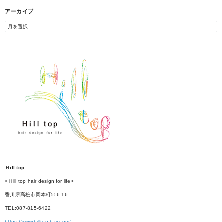
アーカイブ
Ｈill top
<Ｈill top hair design for life>
香川県高松市岡本町556-16
TEL:087-815-6422
https://www.hilltop-hair.com/