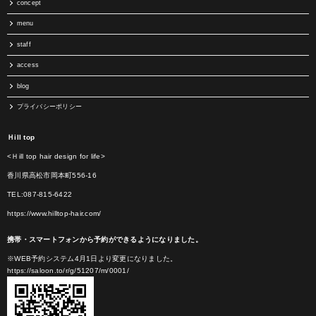
concept
menu
staff
access
blog
プライバシーポリシー
Ｈill top
<Ｈill top hair design for life>
香川県高松市岡本町556-16
TEL:087-815-6422
https://www.hilltop-hair.com/
携帯・スマートフォンから予約ができるようになりました。
※WEB予約システム4月1日より変更になりました。
https://saloon.to/r/g/51207/m/0001/