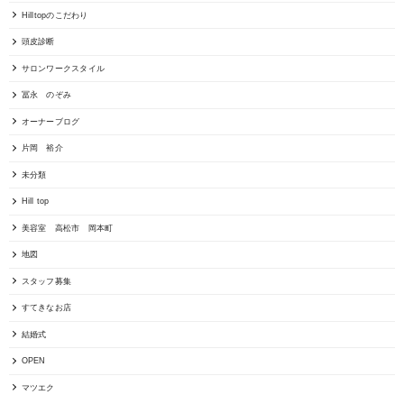
Hilltopのこだわり
頭皮診断
サロンワークスタイル
冨永 のぞみ
オーナーブログ
片岡 裕介
未分類
Hill top
美容室 高松市 岡本町
地図
スタッフ募集
すてきなお店
結婚式
OPEN
マツエク