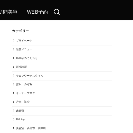
訪問美容
WEB予約
カテゴリー
プライベート
頭皮メニュー
Hilltopのこだわり
頭皮診断
サロンワークスタイル
冨永 のぞみ
オーナーブログ
片岡 裕介
未分類
Hill top
美容室 高松市 岡本町