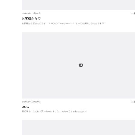
2013年12月24日
お客様から♡
お客様から頂きものです！ マロンのバームクーヘン！ とっても美味しかったです♡…
2013年12月20日
UGG
最近寒さにたえれず買っちゃいました。 めちゃくちゃあったかい!