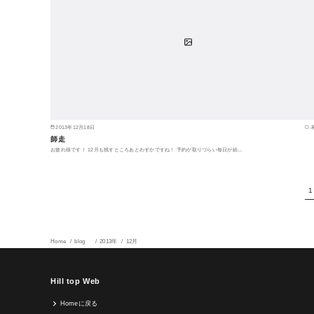
2013年12月18日
師走
お疲れ様です！ 12月も残すところあとわずかですね！ 予約が取りづらい毎日が続…
1
Home
blog
2013年
12月
Hill top Web
Homeに戻る