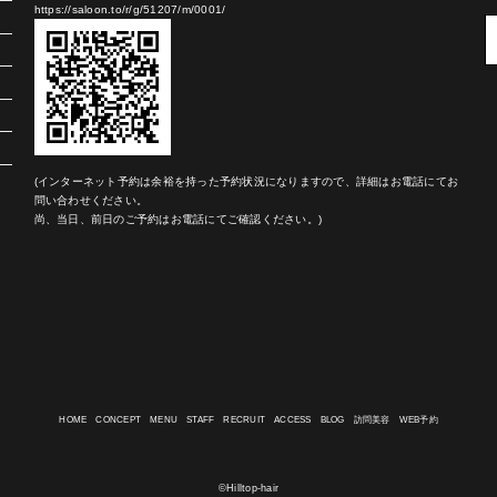
https://saloon.to/r/g/51207/m/0001/
(インターネット予約は余裕を持った予約状況になりますので、詳細はお電話にてお
問い合わせください。
尚、当日、前日のご予約はお電話にてご確認ください。)
HOME
CONCEPT
MENU
STAFF
RECRUIT
ACCESS
BLOG
訪問美容
WEB予約
©Hilltop-hair