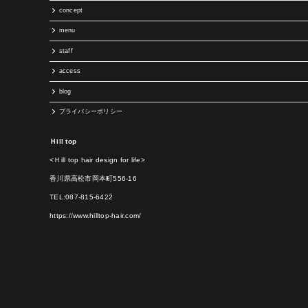
concept
menu
staff
access
blog
プライバシーポリシー
Ｈill top
<Ｈill top hair design for life>
香川県高松市岡本町556-16
TEL:087-815-6422
https://www.hilltop-hair.com/