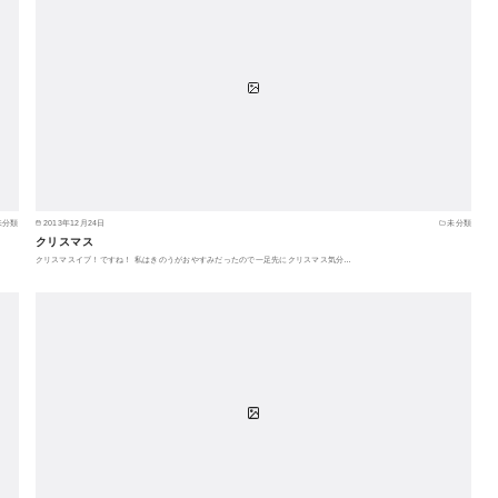
未分類
2013年12月24日
未分類
クリスマス
クリスマスイブ！ですね！ 私はきのうがおやすみだったので一足先にクリスマス気分…