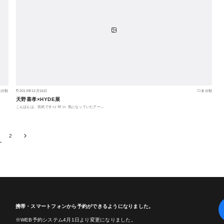
未分類
2013年12月16日
未分類
天野喜孝×HYDE展
こんばんは、宮武です∧( 'Θ' )∧ 気になっていたアー…
2
携帯・スマートフォンから予約ができるようになりました。
※WEB予約システム4月1日より変更になりました。