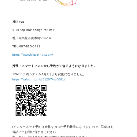
Ｈill top
<Ｈill top hair design for life>
香川県高松市岡本町556-16
TEL:087-815-6422
https://www.hilltop-hair.com/
携帯・スマートフォンから予約ができるようになりました。
※WEB予約システム4月1日より変更になりました。
https://saloon.to/r/g/51207/m/0001/
(インターネット予約は余裕を持った予約状況になりますので、詳細はお
電話にてお問い合わせください。