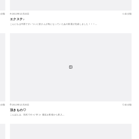
未分類
2013年12月22日
未分類
エクステ♪
こんにちは中西です♪ ついに皆さんが気になっていたあの部屋が完成しました！！！…
未分類
2013年12月20日
未分類
頂きもの♡
こんばんは、宮武です∧( 'Θ' )∧ 最近お客様から差入…