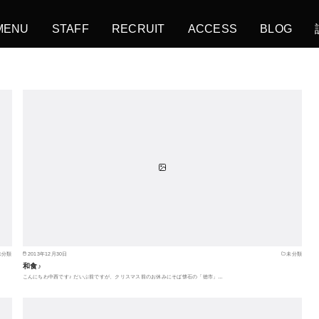
MENU
STAFF
RECRUIT
ACCESS
BLOG
未分類
2013年12月30日
未分類
和食♪
こんにちわ中西です♪ だいぶ前ですが、クリスマス前のお休みにそば懐石の「徳市」…